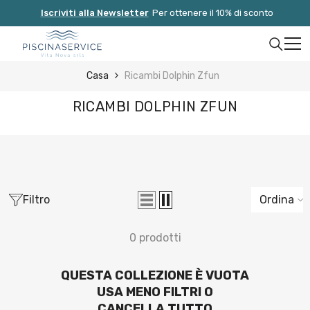
Vai Direttamente Ai Contenuti
Iscriviti alla Newsletter
Per ottenere il 10% di sconto
Casa
Ricambi Dolphin Zfun
RICAMBI DOLPHIN ZFUN
Filtro
Ordina
0 prodotti
QUESTA COLLEZIONE È VUOTA
USA MENO FILTRI O
CANCELLA TUTTO