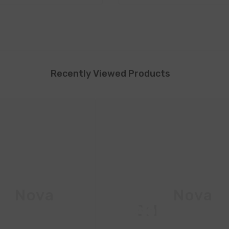
Recently Viewed Products
ta Nova
Vita Nova
l
Srl