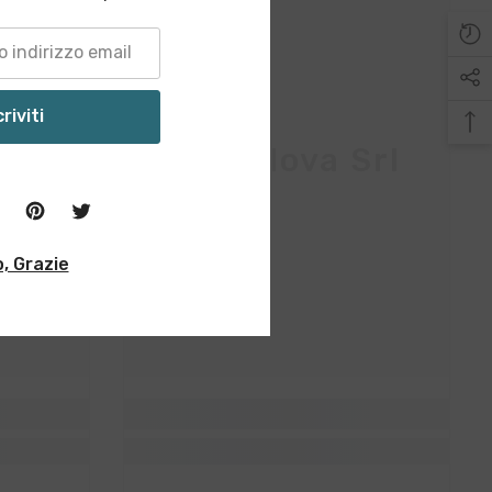
criviti
Srl
Vita Nova Srl
, Grazie