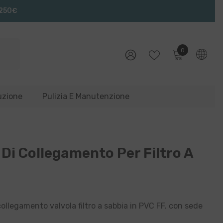
 250€
0
0
articoli
LISTA
REGISTRAZIONE
DEI
DESIDERI
uzione
Pulizia E Manutenzione
Di Collegamento Per Filtro A
ollegamento valvola filtro a sabbia in PVC FF. con sede