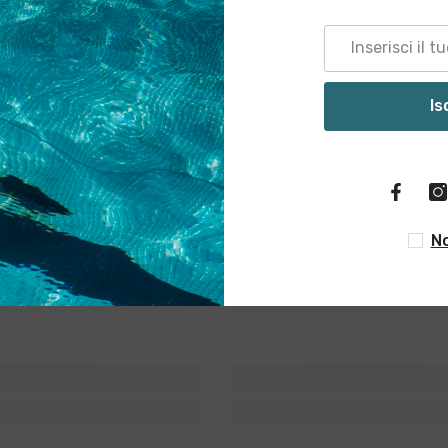
Is
a Nova Srl
Vita Nova 
No