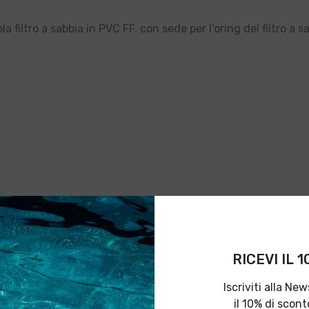
iltro a sabbia in PVC FF. con sede per l’oring del filtro a sa
Related Products
RICEVI IL 
Iscriviti alla Ne
il 10% di scont