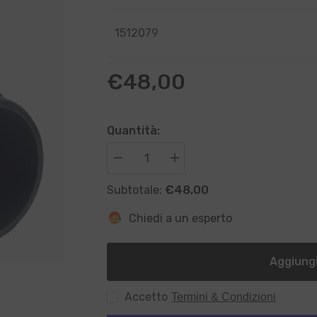
1512079
€48,00
Quantità:
Diminuisci
Aumenta
quantità
quantità
per
per
€48,00
Subtotale:
Bocchettone
Bocchettone
esterno
esterno
di
di
Chiedi a un esperto
collegamento
collegamento
per
per
filtro
filtro
a
a
Aggiungi
sabbia
sabbia
Pools
Pools
Accetto
Termini & Condizioni