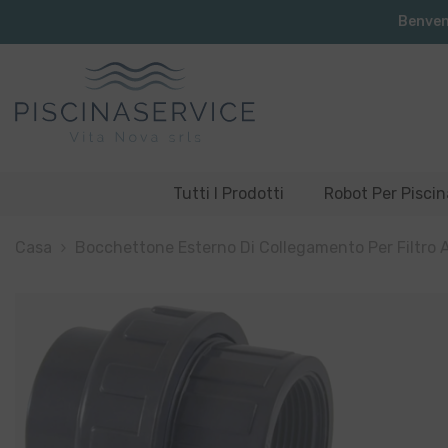
Vai Direttamente Ai Contenuti
Benvenu
Tutti I Prodotti
Robot Per Piscin
Casa
Bocchettone Esterno Di Collegamento Per Filtro A