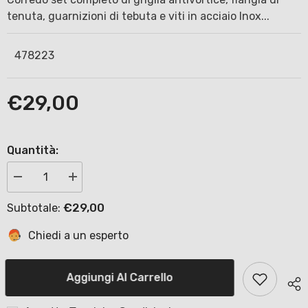
tenuta, guarnizioni di tebuta e viti in acciaio Inox...
478223
€29,00
Quantità:
Diminuisci
Aumenta
quantità
quantità
per
per
€29,00
Subtotale:
Corredo
Corredo
griglia
griglia
antivortice
antivortice
Chiedi a un esperto
per
per
scarico
scarico
di
di
fondo
fondo
Aggiungi Al Carrello
Pools
Pools