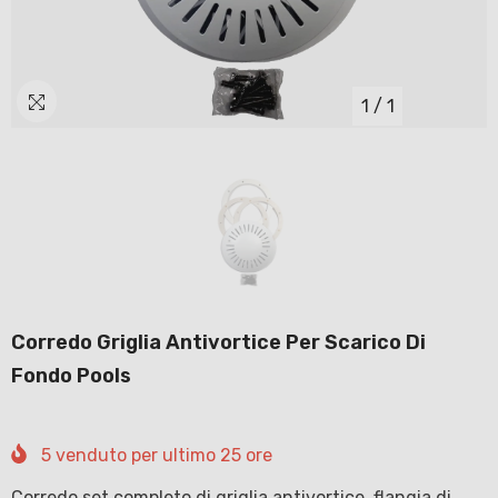
1
/
1
Corredo Griglia Antivortice Per Scarico Di
Fondo Pools
5
venduto per ultimo
25
ore
Corredo set completo di griglia antivortice, flangia di