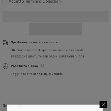
Accetto
Termini & Condizioni
Spedizione sicure e assicurate
Utilizziamo metodi di spedizione sicuri e assicurati
SPEDIZIONE GRATUITA PER ORDINI SUPERIORI A 100€
Possibilità di reso
Leggi le nostre
condizioni di vendita
Descrizione