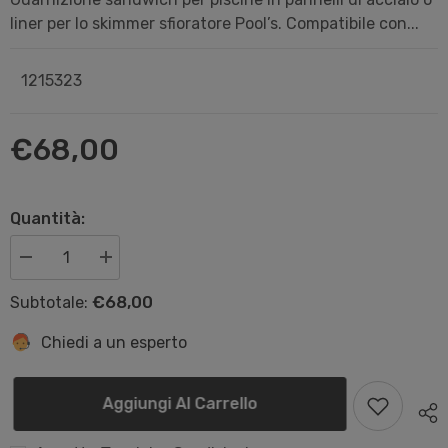
liner per lo skimmer sfioratore Pool’s. Compatibile con...
1215323
€68,00
Quantità:
Diminuisci
Aumenta
quantità
quantità
per
per
€68,00
Subtotale:
Guarnizione
Guarnizione
sandwich
sandwich
per
per
Chiedi a un esperto
skimmer
skimmer
sfioratore
sfioratore
Pools
Pools
Aggiungi Al Carrello