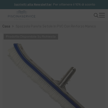
Vai Direttamente Ai Contenuti
Benvenuti su Vita Nova Srl - Spedizione gratuita per ordini
superiori a 250€
Casa
Spazzola Parete Setole In PVC Con Rinforzo Manico
Prodotto Disponibile Su Richiesta