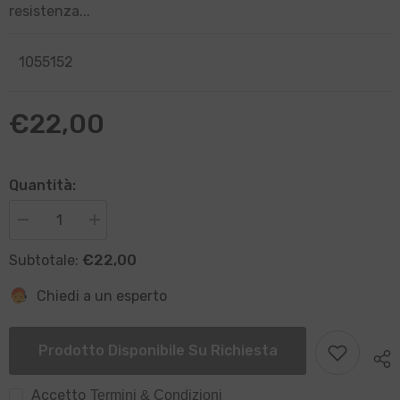
manico rinforzato in alluminio per una maggiore
resistenza...
1055152
€22,00
Quantità:
Diminuisci
Aumenta
quantità
quantità
per
per
€22,00
Subtotale:
Spazzola
Spazzola
parete
parete
setole
setole
Chiedi a un esperto
in
in
PVC
PVC
con
con
rinforzo
rinforzo
Prodotto Disponibile Su Richiesta
manico
manico