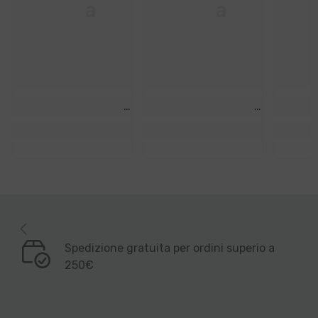
Vita
Vita
V
Nova
Nova
N
Srl
Srl
S
Spedizione gratuita per ordini superio a
250€